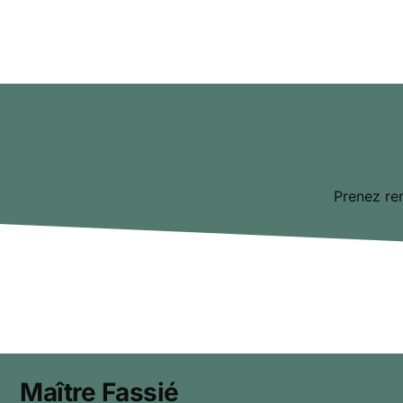
Prenez re
Maître Fassié