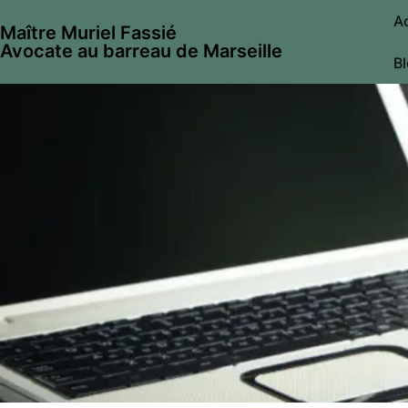
A
Maître Muriel Fassié
Avocate au barreau de Marseille
B